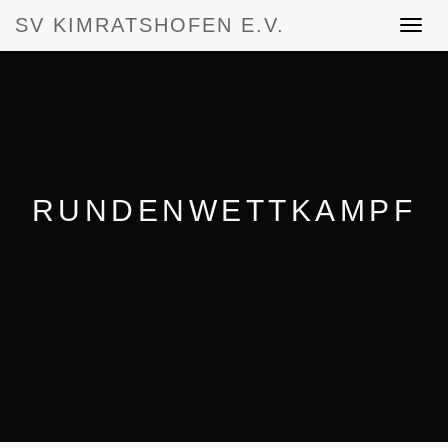
SV KIMRATSHOFEN E.V.
Toggle
navigat
RUNDENWETTKAMPF